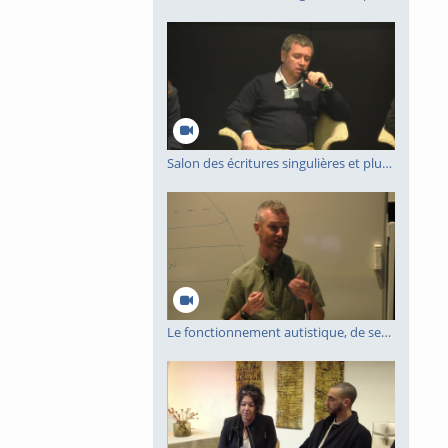
Salon des écritures singulières et plurielles 2023 - table ronde 1
Le fonctionnement autistique, de ses manifestations vers une meilleure compréhension de sa structure développementale unique