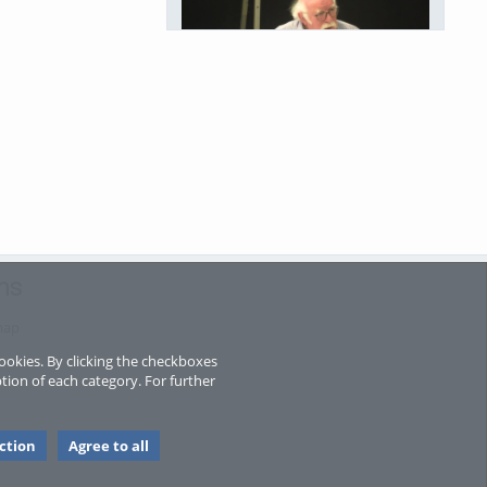
Le Code de la Justice Pénale des Mineurs
voir tout
ns
map
ookies. By clicking the checkboxes
tion of each category. For further
ection
Agree to all