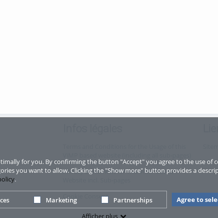
Infos légales
Lie
Terms and Conditions for the Usage of this
Site
ViMP based website (including all sub-pages)
imally for you. By confirming the button "Accept" you agree to the use of c
ories you want to allow. Clicking the "Show more" button provides a descrip
Privacy Statement for this ViMP based
policy
.
Website incl. Sub-pages
Cookie Consent
Agree to sel
ces
Marketing
Partnerships
Afficher plus