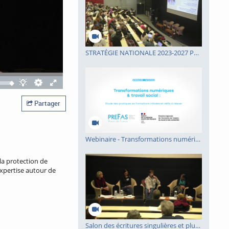
STRATÉGIE NATIONALE 2023-2027 POUR LES TROUBLES DU NEURODÉVELOPPEMENT : AUTISME, DYS, TDAH, TDI
Quality
Theatre
Fullscreen
selector
mode
Partager
Webinaire - Transformations numériques et travail social - PREFAS HDF
 la protection de
expertise autour de
Salon des écritures singulières et plurielles 2023 - table ronde 2