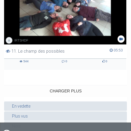
IRTSHDF
05:53
05:53
11. Le champ des possibles
duration
544
0
0
544
0
0
views
comments
likes
CHARGER PLUS
En vedette
Plus vus
Note