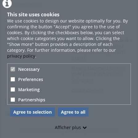
Commentaires
This site uses cookies
We use cookies to design our website optimally for you. By
confirming the button "Accept" you agree to the use of
About
Infos légales
cookies. By clicking the checkboxes below, you can select
which cookie categories you want to allow. Clicking the
Terms and Conditions for the
"Show more" button provides a description of each
Usage of this ViMP based
category. For further information, please refer to our
website (including all sub-
privacy policy
.
pages)
Privacy Statement for this
Necessary
ViMP based Website incl.
Preferences
Sub-pages
Marketing
Cookie Consent
Partnerships
Liens
Agree to selection
Agree to all
Sitemap
Afficher plus
Video CMS powered by
VIMP (Campus)
© 2010-2026