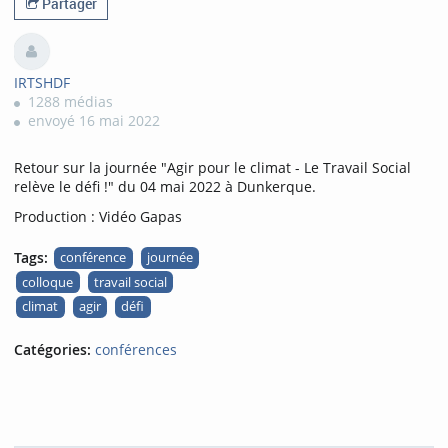
Partager
IRTSHDF
1288 médias
envoyé 16 mai 2022
Retour sur la journée "Agir pour le climat - Le Travail Social
relève le défi !" du 04 mai 2022 à Dunkerque.
Production : Vidéo Gapas
Tags:
conférence
journée
colloque
travail social
climat
agir
défi
Catégories:
conférences