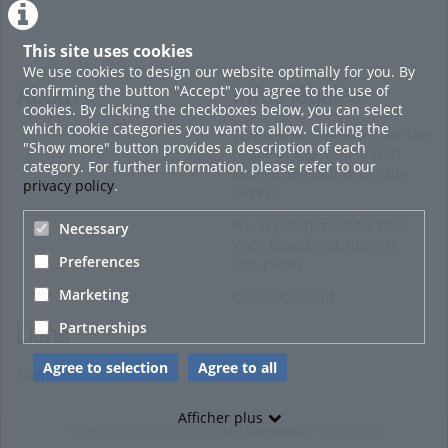
This site uses cookies
We use cookies to design our website optimally for you. By
confirming the button "Accept" you agree to the use of
About
Infos légales
cookies. By clicking the checkboxes below, you can select
which cookie categories you want to allow. Clicking the
Terms and Conditions for the
"Show more" button provides a description of each
Usage of this ViMP based
category. For further information, please refer to our
website (including all sub-
privacy policy
.
pages)
Privacy Statement for this
Necessary
ViMP based Website incl.
Preferences
Sub-pages
Marketing
Cookie Consent
Partnerships
Liens
Agree to selection
Agree to all
Sitemap
Afficher plus
Video CMS powered by
VIMP (Campus)
© 2010-2026