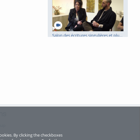
Salon des écritures singulières et plurielles 2022 - IRTS Site Grand Littoral
voir tout
ns
map
ookies. By clicking the checkboxes