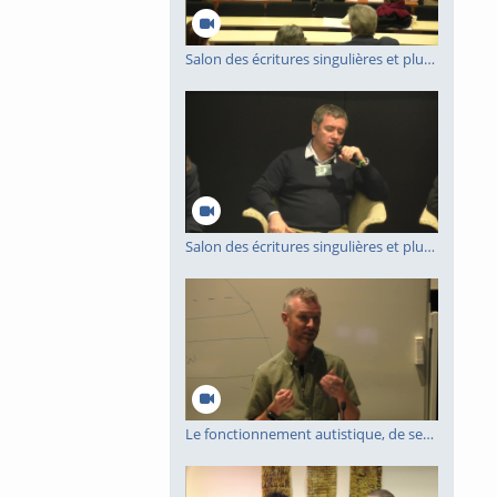
Salon des écritures singulières et plurielles 2023 - table ronde 2
Salon des écritures singulières et plurielles 2023 - table ronde 1
Le fonctionnement autistique, de ses manifestations vers une meilleure compréhension de sa structure développementale unique