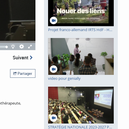
Projet franco-allemand IRTS HdF - HEPHATA
Quality
Theatre
Fullscreen
selector
mode
Suivant
Partager
video pour genially
hothérapeute,
STRATÉGIE NATIONALE 2023-2027 POUR LES TROUBLES DU NEURODÉVELOPPEMENT : AUTISME, DYS, TDAH, TDI