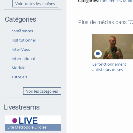
Catégories:
conférences
,
Modu
Voir toutes les chaînes
Catégories
Plus de médias dans "
conférences
Institutionnel
Inter-Vues
International
Le fonctionnement
Module
autistique, de ses
manifestations vers un
Tutoriels
meilleure
compréhension de sa
structure
Voir les catégories
développementale
unique
Livestreams
Site Métropole Lilloise