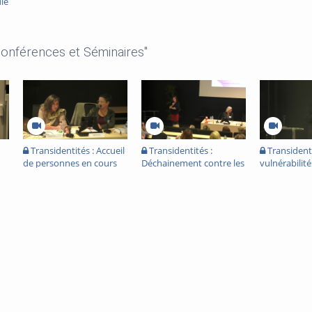
le
Conférences et Séminaires"
Transidentités : Accueil
Transidentités :
Transidenti
de personnes en cours
Déchainement contre les
vulnérabilité
e
de transition en Centre
transidentités, mais aussi
dHébergement et de
espoir.
Réinsertion Sociale
(CHRS)