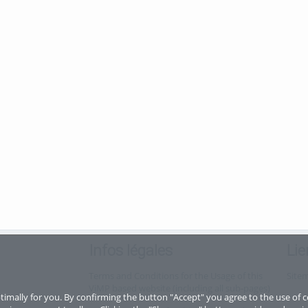
Infos légales
Lie
Terms and Conditions for the Usage of this
Site
ViMP based website (including all sub-pages)
imally for you. By confirming the button "Accept" you agree to the use of c