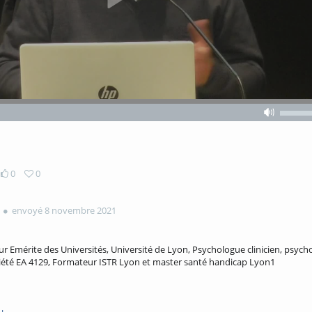
Volume
Volume
off
0
0
envoyé 8 novembre 2021
r Emérite des Universités, Université de Lyon, Psychologue clinicien, psyc
ciété EA 4129, Formateur ISTR Lyon et master santé handicap Lyon1