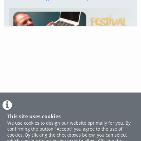
11. L'internaute des temps modernes
voir tout
This site uses cookies
We use cookies to design our website optimally for you. By
confirming the button "Accept" you agree to the use of
About
Infos légales
cookies. By clicking the checkboxes below, you can select
which cookie categories you want to allow. Clicking the