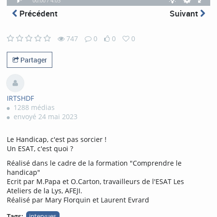
00:00 /
4:03
progress
Play
Theatre
Fullscr
mode
selector
playing
total
Précédent
Suivant
mode
747
0
0
0
747
0
0
0
views
comments
likes
favorites
Partager
IRTSHDF
1288 médias
envoyé 24 mai 2023
Le Handicap, c'est pas sorcier !
Un ESAT, c'est quoi ?
Réalisé dans le cadre de la formation "Comprendre le
handicap"
Ecrit par M.Papa et O.Carton, travailleurs de l'ESAT Les
Ateliers de la Lys, AFEJI.
Réalisé par Mary Florquin et Laurent Evrard
Tags:
intervues