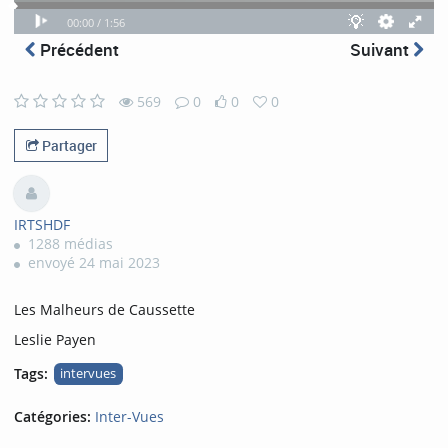
Video
Play
Theatre
Fullscreen
Quality
Time
Time
00:00 /
1:56
progress
Play
Theatre
Fullscr
mode
selector
playing
total
Précédent
Suivant
mode
569
0
0
0
569
0
0
0
views
comments
likes
favorites
Partager
IRTSHDF
1288 médias
envoyé 24 mai 2023
Les Malheurs de Caussette
Leslie Payen
Tags:
intervues
Catégories:
Inter-Vues