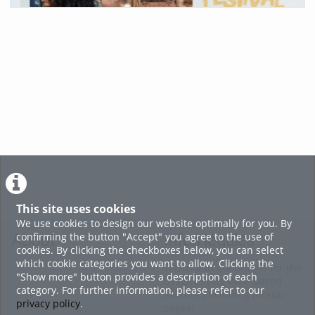
10. Ensemble et comme les autres
voir tout
This site uses cookies
We use cookies to design our website optimally for you. By
confirming the button "Accept" you agree to the use of
About
Infos légales
cookies. By clicking the checkboxes below, you can select
which cookie categories you want to allow. Clicking the
Terms and Conditions for the
"Show more" button provides a description of each
Usage of this ViMP based
category. For further information, please refer to our
website (including all sub-
privacy policy
.
pages)