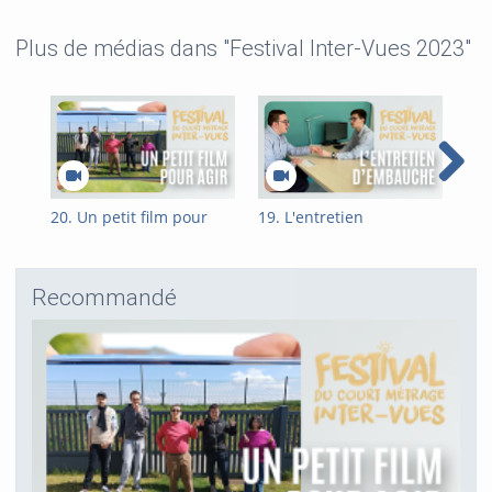
Plus de médias dans "Festival Inter-Vues 2023"
20. Un petit film pour
19. L'entretien
18.
agir
d'embauche
Recommandé