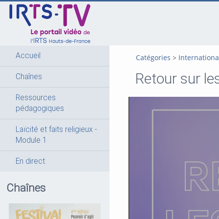
go
go
go
to
to
to
navigation
main
footer
content
Accueil
Catégories
Internationa
Retour sur les
Chaînes
Ressources
pédagogiques
Laïcité et faits religieux -
Module 1
En direct
Chaînes