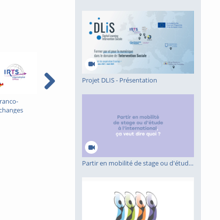
Projet DLIS - Présentation
franco-
Projet DLIS -
Retour sur les mobilités
changes
Présentation
internationales - Juliette
en travail
Z : le travail
lemagne et en
Partir en mobilité de stage ou d'étude à l'international, ça veut dire quoi ?