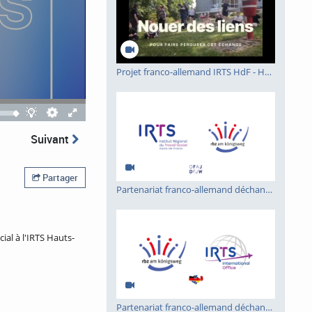
Projet franco-allemand IRTS HdF - HEPHATA
Quality
Theatre
Fullscreen
selector
mode
Suivant
Partager
Partenariat franco-allemand déchanges inter-écoles en travail social IRTS-RBZ : VLOG
ial à l'IRTS Hauts-
Partenariat franco-allemand déchanges inter-écoles en travail social IRTS-RBZ : le travail social en Allemagne et en France