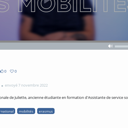
Volume
Volume
off
0
0
envoyé 7 novembre 2022
onale de Juliette, ancienne étudiante en formation d'Assistante de service soc
rnational
mobilités
erasmus