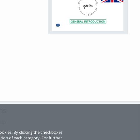
Yarim - General Introduction (eng)
voir tout
ns
map
ookies. By clicking the checkboxes
tion of each category. For further