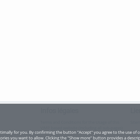
Infos légales
Lie
Terms and Conditions for the Usage of this
Site
ViMP based website (including all sub-pages)
imally for you. By confirming the button "Accept" you agree to the use of c
ories you want to allow. Clicking the "Show more" button provides a descrip
Privacy Statement for this ViMP based