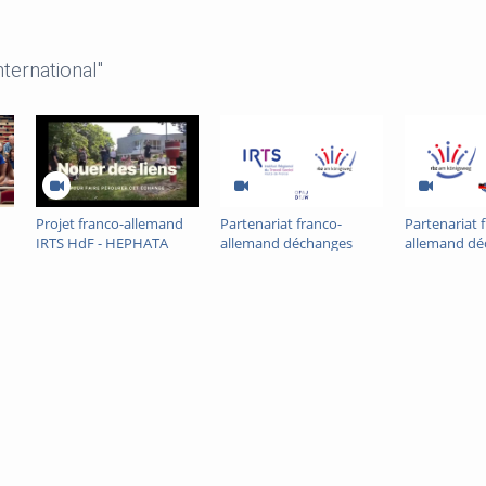
ternational"
Projet franco-allemand
Partenariat franco-
Partenariat 
IRTS HdF - HEPHATA
allemand déchanges
allemand dé
inter-écoles en travail
inter-écoles 
social IRTS-RBZ : VLOG
social IRTS-RB
social en Al
e
France