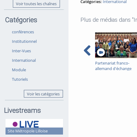
Catégories:
International
Voir toutes les chaînes
Catégories
Plus de médias dans "In
conférences
Institutionnel
Inter-Vues
International
Partenariat franco-
allemand d'échange
Module
inter-écoles en travail
Tutoriels
social 2025/2026 : le
travail social en
Allemagne et en Franc
Voir les catégories
Livestreams
Site Métropole Lilloise