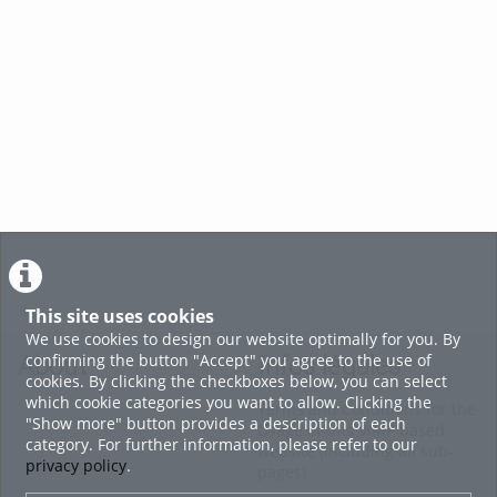
MADANI OULKEBIR capsule 3
voir tout
This site uses cookies
We use cookies to design our website optimally for you. By
confirming the button "Accept" you agree to the use of
About
Infos légales
cookies. By clicking the checkboxes below, you can select
which cookie categories you want to allow. Clicking the
Terms and Conditions for the
"Show more" button provides a description of each
Usage of this ViMP based
category. For further information, please refer to our
website (including all sub-
privacy policy
.
pages)