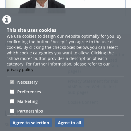
This site uses cookies
We use cookies to design our website optimally for you. By
confirming the button "Accept" you agree to the use of
About
Infos légales
cookies. By clicking the checkboxes below, you can select
which cookie categories you want to allow. Clicking the
Terms and Conditions for the
"Show more" button provides a description of each
Usage of this ViMP based
category. For further information, please refer to our
website (including all sub-
privacy policy
.
pages)
Privacy Statement for this
Necessary
ViMP based Website incl.
Preferences
Sub-pages
Marketing
Cookie Consent
Partnerships
Liens
Agree to selection
Agree to all
Sitemap