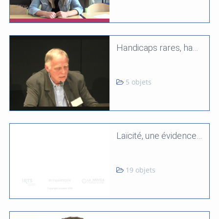
Handicaps rares, handicaps complexes et comportements-problèmes
5 objets
Laïcité, une évidence bousculée
19 objets