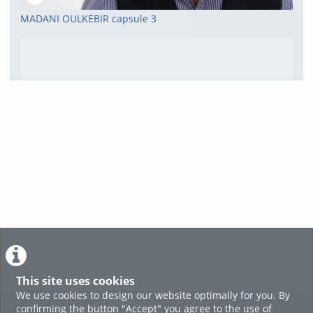
MADANI OULKEBIR capsule 3
FEMMES SANS VOILE-2
voir tout
This site uses cookies
We use cookies to design our website optimally for you. By
confirming the button "Accept" you agree to the use of
About
Infos légales