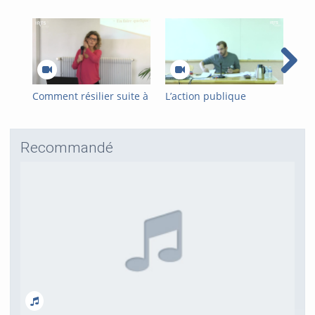
Comment résilier suite à
L’action publique
La 
une enfance maltraitée ?
décentralisée : des
mig
ambitions aux limites du
con
modèle français
Recommandé