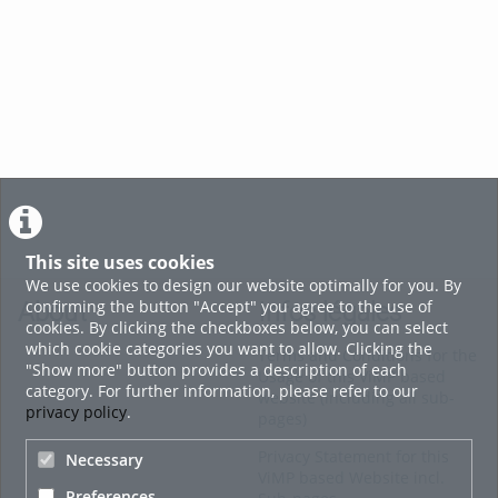
Après la sortie d’un centre maternel : parcours et qualité de vie des enfants
voir tout
This site uses cookies
We use cookies to design our website optimally for you. By
confirming the button "Accept" you agree to the use of
About
Infos légales
cookies. By clicking the checkboxes below, you can select
which cookie categories you want to allow. Clicking the
Terms and Conditions for the
"Show more" button provides a description of each
Usage of this ViMP based
category. For further information, please refer to our
website (including all sub-
privacy policy
.
pages)
Privacy Statement for this
Necessary
ViMP based Website incl.
Preferences