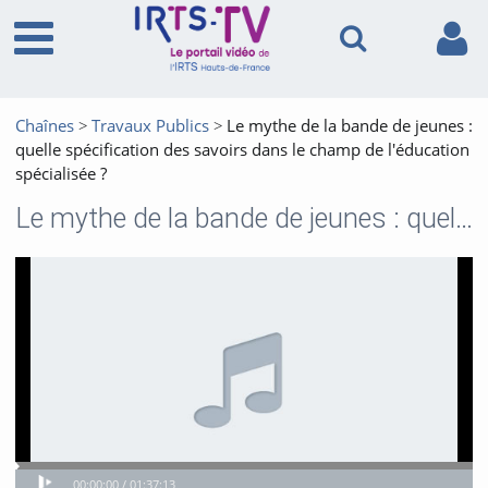
Chaînes
Travaux Publics
Le mythe de la bande de jeunes :
quelle spécification des savoirs dans le champ de l'éducation
spécialisée ?
Le mythe de la bande de jeunes : quelle spécification des savoirs dans le champ de l'éducation spécialisée ?
Video
Video
Play
Play
Time
Time
00:00:00 /
01:37:13