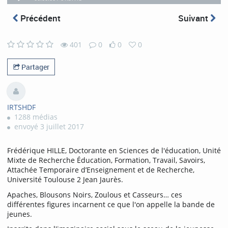
progress
progress
playing
total
Précédent
Suivant
401
0
0
0
401
0
0
0
views
comments
likes
favorites
Partager
IRTSHDF
1288 médias
envoyé 3 juillet 2017
Frédérique HILLE, Doctorante en Sciences de l'éducation, Unité
Mixte de Recherche Éducation, Formation, Travail, Savoirs,
Attachée Temporaire d’Enseignement et de Recherche,
Université Toulouse 2 Jean Jaurès.
Apaches, Blousons Noirs, Zoulous et Casseurs… ces
différentes figures incarnent ce que l'on appelle la bande de
jeunes.