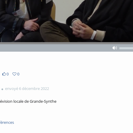
Volume
Volume
off
0
0
envoyé 6 décembre 2022
lévision locale de Grande-Synthe
férences