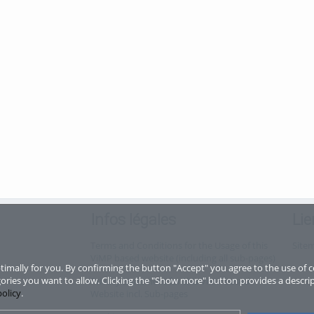
Infos légales
Lie
Terms and Conditions for the Usage of this
Site
ViMP based website (including all sub-pages)
imally for you. By confirming the button "Accept" you agree to the use of c
ories you want to allow. Clicking the "Show more" button provides a descrip
Privacy Statement for this ViMP based
policy
.
Website incl. Sub-pages