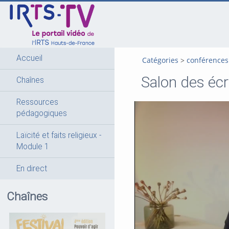
go
go
go
to
to
to
navigation
main
footer
content
Accueil
Catégories
conférences
Salon des écri
Chaînes
Ressources
pédagogiques
Laïcité et faits religieux -
Module 1
En direct
Chaînes