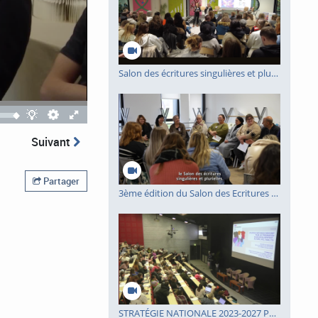
Salon des écritures singulières et plurielles 2024 - IRTS Site Grand Littoral
Quality
Theatre
Fullscreen
selector
mode
Suivant
Partager
3ème édition du Salon des Ecritures Singulières et Plurielles - Site Hainaut-Cambrésis - 21/11/24
STRATÉGIE NATIONALE 2023-2027 POUR LES TROUBLES DU NEURODÉVELOPPEMENT : AUTISME, DYS, TDAH, TDI