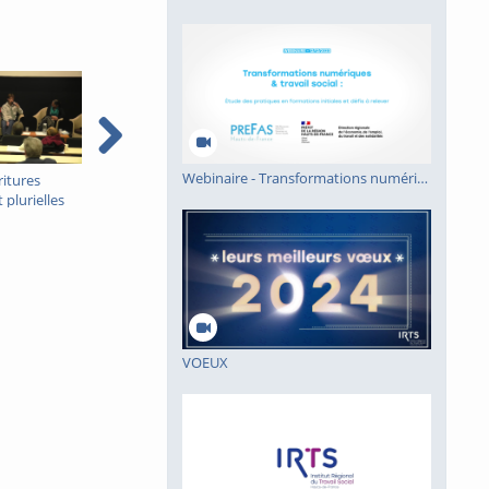
Webinaire - Transformations numériques et travail social - PREFAS HDF
ritures
Salon des écritures
Le fonctionnement
 plurielles
singulières et plurielles
autistique, de ses
 ronde 2
2023 - table ronde 1
manifestations vers une
meilleure
compréhension de sa
structure
développementale
unique
VOEUX