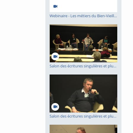
Webinaire - Les métiers du Bien-Vieillir - Les équipes Autonomes
Salon des écritures singulières et plurielles 2023 - table ronde 2
Salon des écritures singulières et plurielles 2023 - table ronde 1