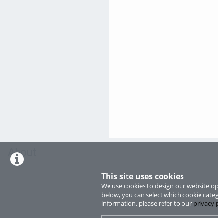
About
This site uses cookies
We use cookies to design our website opt
below, you can select which cookie categ
information, please refer to our
privacy 