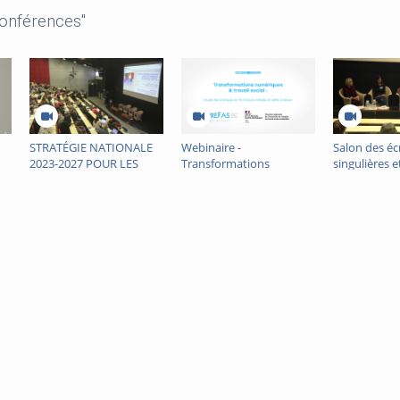
conférences"
STRATÉGIE NATIONALE
Webinaire -
Salon des éc
2023-2027 POUR LES
Transformations
singulières et
TROUBLES DU
numériques et travail
2023 - table
NEURODÉVELOPPEMENT
social - PREFAS HDF
: AUTISME, DYS, TDAH,
TDI