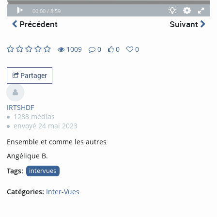
Video
Play
Theatre
Fullscreen
Quality
Time
Time
00:00 /
8:59
progress
Play
Theatre
Fullscr
mode
selector
playing
total
Précédent
Suivant
mode
1009
0
0
0
0
0
1009
0
likes
favorites
views
comments
Partager
IRTSHDF
1288 médias
envoyé 24 mai 2023
Ensemble et comme les autres
Angélique B.
Tags:
intervues
Catégories:
Inter-Vues