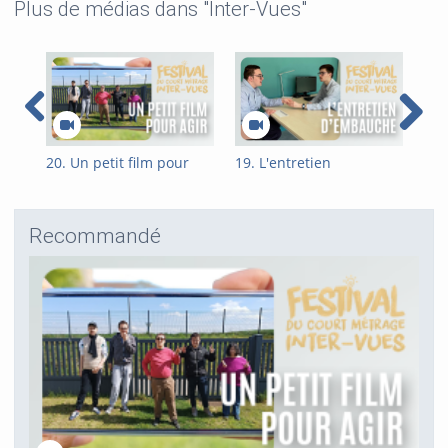
Plus de médias dans "Inter-Vues"
20. Un petit film pour
19. L'entretien
18.
agir
d'embauche
Recommandé