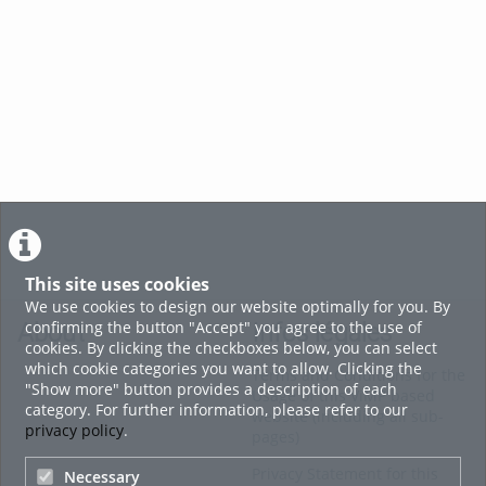
11. L'internaute des temps modernes
voir tout
This site uses cookies
We use cookies to design our website optimally for you. By
confirming the button "Accept" you agree to the use of
About
Infos légales
cookies. By clicking the checkboxes below, you can select
which cookie categories you want to allow. Clicking the
Terms and Conditions for the
"Show more" button provides a description of each
Usage of this ViMP based
category. For further information, please refer to our
website (including all sub-
privacy policy
.
pages)
Privacy Statement for this
Necessary